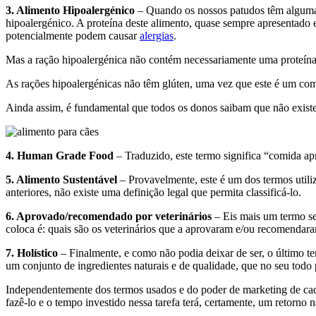
3. Alimento Hipoalergénico
– Quando os nossos patudos têm alguma i
hipoalergénico. A proteína deste alimento, quase sempre apresentado e
potencialmente podem causar
alergias
.
Mas a ração hipoalergénica não contém necessariamente uma proteín
As rações hipoalergénicas não têm glúten, uma vez que este é um com
Ainda assim, é fundamental que todos os donos saibam que não existe
4. Human Grade Food
– Traduzido, este termo significa “comida ap
5. Alimento Sustentável
– Provavelmente, este é um dos termos utili
anteriores, não existe uma definição legal que permita classificá-lo.
6. Aprovado/recomendado por veterinários
– Eis mais um termo sem
coloca é: quais são os veterinários que a aprovaram e/ou recomendar
7. Holístico
– Finalmente, e como não podia deixar de ser, o último te
um conjunto de ingredientes naturais e de qualidade, que no seu tod
Independentemente dos termos usados e do poder de marketing de cada
fazê-lo e o tempo investido nessa tarefa terá, certamente, um retorno 