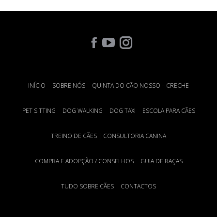
Find us on:
INÍCIO
SOBRE NÓS
QUINTA DO CÃO NOSSO – CRECHE
PET SITTING
DOG WALKING
DOG TAXI
ESCOLA PARA CÃES
TREINO DE CÃES | CONSULTORIA CANINA
COMPRA E ADOPÇÃO / CONSELHOS
GUIA DE RAÇAS
TUDO SOBRE CÃES
CONTACTOS