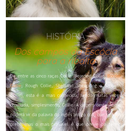
HISTÓRIA
Dos campos da Escócia
para a ribalta
De entre as cinco raças Collie (Bearded Collie,
Border
Collie
, Rough Collie, Shetland Sheepdog e Smooth
Collie), esta é a mais conhecida, sendo muitas vezes
chamada, simplesmente, Collie. A origem deste nome
poderá vir da palavra do inglês antigo coll, que significa
preto, mas o mais provável é que derive do termo