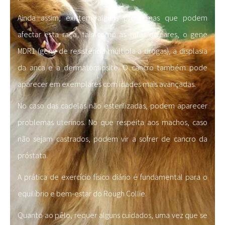
Ainda assim, existem alguns problemas que podem
afectar esta raça, tais como as taras oculares, o gene
MDR1 (gene de resistência múltipla a drogas), a displasia
da anca e a dermatomiosite. O cancro também pode
aparecer em exemplares com idades mais avançadas.
No caso das cadelas não esterilizadas, podem aparecer
problemas uterinos. No que respeita aos machos, caso
não sejam castrados, podem vir a sofrer de cancro da
próstata.
A prática de exercício físico diário é fundamental para o
equilíbrio e bem-estar do Rough Collie.
Quanto ao pêlo, requer alguns cuidados, uma vez que se