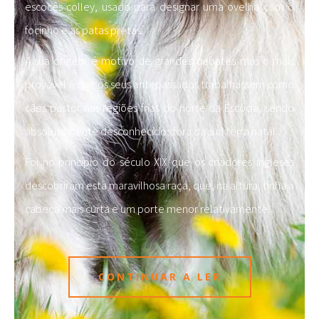
escocês colley, usado para designar uma ovelha com o
focinho e as patas pretas.
A sua origem é motivo de grandes debates mas o mais
provável é que os seus antepassados trabalhassem como
cães pastor nas regiões frias do norte da Escócia, sendo
absolutamente desconhecidos fora da sua terra natal.
Foi no princípio do século XIX que os criadores ingleses
descobriram esta maravilhosa raça, que, na altura, tinha a
cabeça mais curta e um porte menor relativamente
...
CONTINUAR A LER