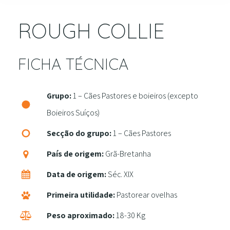
ROUGH COLLIE
FICHA TÉCNICA
Grupo:
1 – Cães Pastores e boieiros (excepto
Boieiros Suíços)
Secção do grupo:
1 – Cães Pastores
País de origem:
Grã-Bretanha
Data de origem:
Séc. XIX
Primeira utilidade:
Pastorear ovelhas
Peso aproximado:
18-30 Kg