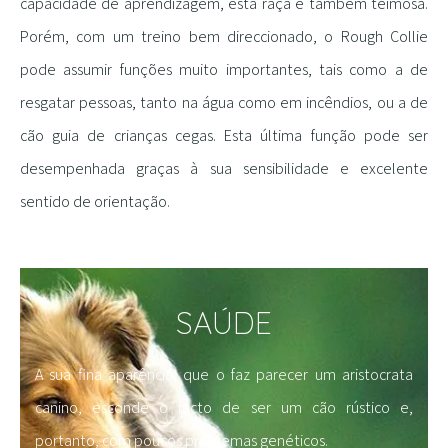
capacidade de aprendizagem, esta raça é também teimosa.
Porém, com um treino bem direccionado, o Rough Collie
pode assumir funções muito importantes, tais como a de
resgatar pessoas, tanto na água como em incêndios, ou a de
cão guia de crianças cegas. Esta última função pode ser
desempenhada graças à sua sensibilidade e excelente
sentido de orientação.
SAÚDE
A sua fina aparência, que o faz parecer um aristocrata
canino, esconde o facto de ser um cão rústico e,
portanto, com poucos problemas genéticos.