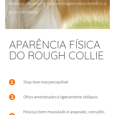
embaraça facilmente. Uma escovagem diária mantê-lo-á
limpo e brilhante.
APARÊNCIA FÍSICA
DO ROUGH COLLIE
Stop leve mas perceptível
Olhos amendoados e ligeiramente oblíquos
Pescoço bem musculado e arqueado, com pêlo