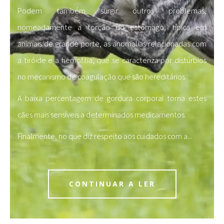
Podem também surgir outros problemas,
nomeadamente a torção do estômago, típica em
animais de grande porte, as anomalias relacionadas com
a tiróide e a hemofilia, que se caracteriza por distúrbios
no mecanismo de coagulação que são hereditários.
A baixa percentagem de gordura corporal torna estes
cães mais sensíveis a determinados medicamentos.
Finalmente, no que diz respeito aos cuidados com a
...
CONTINUAR A LER