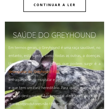
CONTINUAR A LER
SAÚDE DO GREYHOUND
Em termos gerais, o Greyhound é uma raça saudável, no
entanto, está sujeita, como todas as outras, a doenças.
Uma das doenças mais graves que podem surgir é a
Neuropatia do Greyhound (GN)
, que se caracteriza pelo
enfraquecimento muscular e pelas dificuldades motoras,
e que tem um cariz hereditário. Para quem quer adquirir
um cão desta raça, é fundamental aferir junto do criador
que os reprodutores não têm esta doença.