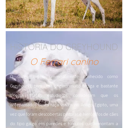
HISTÓRIA DO GREYHOUND
O Ferrari canino
O Galgo Inglês, universalmente conhecido como
Greyhound, tem uma origem muito antiga e bastante
incerta. Muitos estudiosos consideram que os
antepassados desta raça viviam no Antigo Egipto, uma
vez que foram descobertas pinturas e hieróglifos de cães
do tipo galgo em paredes e túmulos que remontam a