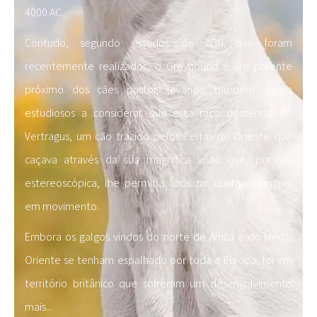
4000 AC.
Contudo, segundo estudos de ADN que foram
recentemente realizados, o Greyhound é um parente
próximo dos cães pastor, levando também alguns
estudiosos a considerar que esta raça descende do
Vertragus, um cão trazido pelos Celtas do Oriente que
caçava através da sua magnifica visão que, por ser
estereoscópica, lhe permitia localizar qualquer animal
em movimento.
Embora os galgos vindos do norte de África e do Médio
Oriente se tenham espalhado por toda a Europa, foi em
território britânico que sofreram um desenvolvimento
mais
...