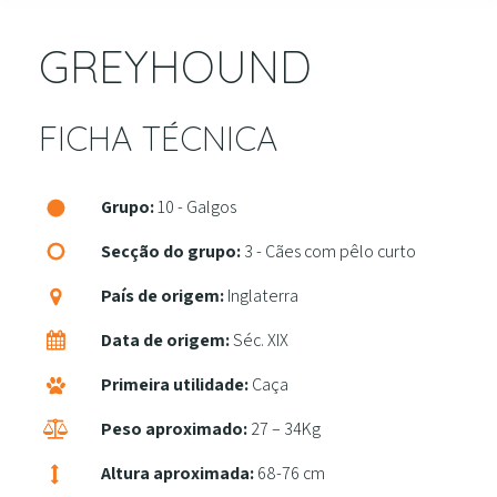
GREYHOUND
FICHA TÉCNICA
Grupo:
10 - Galgos
Secção do grupo:
3 - Cães com pêlo curto
País de origem:
Inglaterra
Data de origem:
Séc. XIX
Primeira utilidade:
Caça
Peso aproximado:
27 – 34Kg
Altura aproximada:
68-76 cm