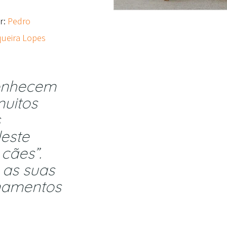
r:
Pedro
ueira Lopes
onhecem
muitos
s
este
cães”.
 as suas
inamentos