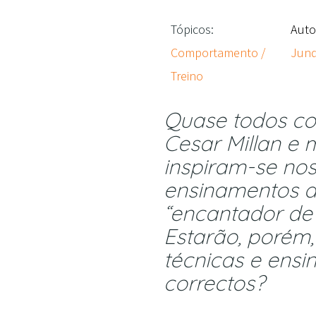
Tópicos:
Auto
Comportamento /
Junq
Treino
Quase todos c
Cesar Millan e 
inspiram-se no
ensinamentos d
“encantador de 
Estarão, porém,
técnicas e ens
correctos?