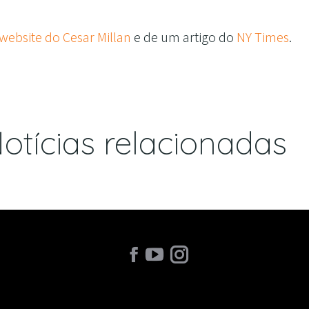
website do Cesar Millan
e de um artigo do
NY Times
.
otícias relacionadas