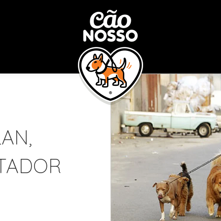
LAN,
TADOR