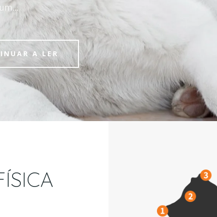
 um
...
INUAR A LER
ÍSICA