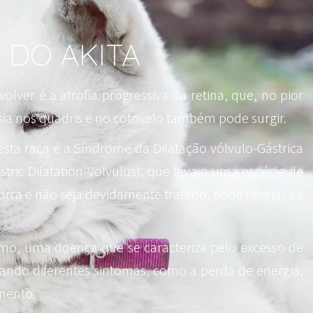
 DO AKITA
ver é a atrofia progressiva da retina, que, no pior
asia nos quadris e no cotovelo também pode surgir.
ta raça é a Síndrome da Dilatação vólvulo-Gástrica
stric Dilatation-Volvulus), que leva a uma espécie de
rra e não seja devidamente tratado, pode revelar-se
ismo, uma doença que se caracteriza pelo excesso de
ando diferentes sintomas, como a perda de energia,
mento.