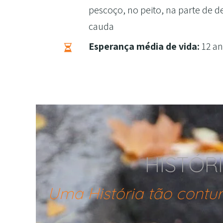
pescoço, no peito, na parte de d
cauda
Esperança média de vida:
12 a
HISTÓR
Uma História tão contu