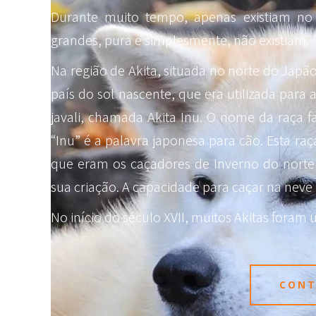
Durante muito tempo, apenas existiam no
grandes, pura e simplesmente, não existiam.
Na região de Akita, situada no norte do Japã
país do sol nascente, que era utilizada para
javali, chamada Akita Inu. O nome da raça 
“Inu” é a palavra japonesa para cão. Esta r
que eram os caçadores de Inverno do norte d
sua criação. A capacidade para caçar na neve p
No início do século XVII, muitos Akitas foram
CONT