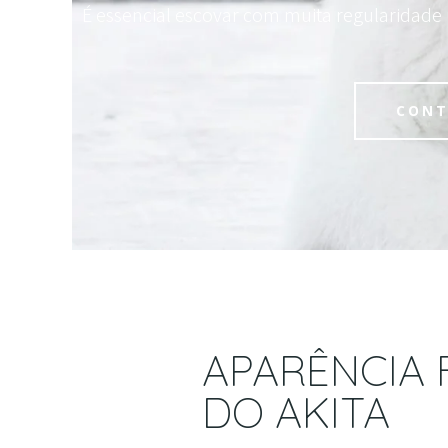
É essencial escovar com muita regularidade
CONT
APARÊNCIA F
DO AKITA