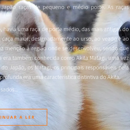
 Japão raças de pequeno e médio porte. As raças
o, havia uma raça de porte médio, das mais antigas do
 a caça maior, designadamente ao urso, ao veado e ao
faz menção à região onde se desenvolveu, sendo que
aça era também conhecida como Akita Matagi, uma vez
o Japão, os Matagi, os principais responsáveis pela
rofunda era uma característica distintiva do Akita.
 usados
...
INUAR A LER