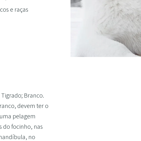
icos e raças
Tigrado; Branco.
ranco, devem ter o
 numa pelagem
s do focinho, nas
 mandíbula, no