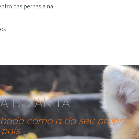
entro das pernas e na
nos
IA DO AKITA
rbada como a do seu próprio
país