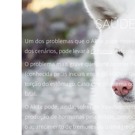
SAÚDE
Um dos problemas que o Akita pode desenvol
dos cenários, pode levar à
cegueira
. A displ
O problema mais grave que pode ocorrer nes
(conhecida pelas iniciais em inglês GDV – Ga
torção do estômago. Caso este problema oco
fatal.
O Akita pode, ainda, sofrer de hipertireoid
produção de hormonas pela tiróide, provoc
o aparecimento de tremores ou o emagreci