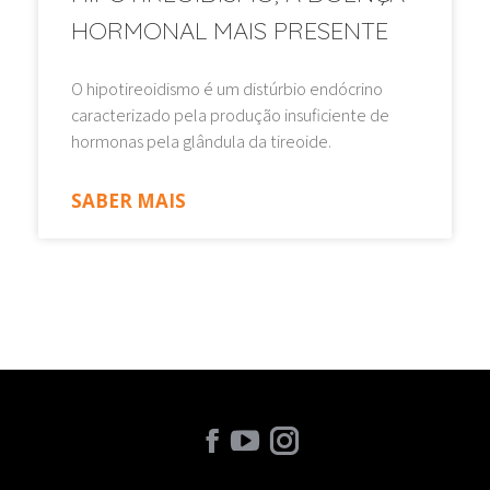
HORMONAL MAIS PRESENTE
O hipotireoidismo é um distúrbio endócrino
caracterizado pela produção insuficiente de
hormonas pela glândula da tireoide.
SABER MAIS
Find us on: